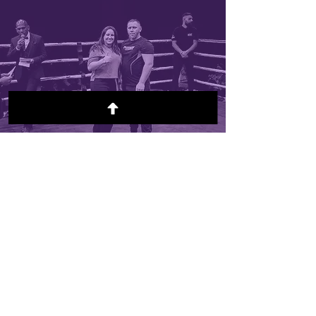
Nom du service
Paragraphe. Cliquez sur «
Modifier texte » ou double-
cliquez sur la zone de
texte pour modifier son