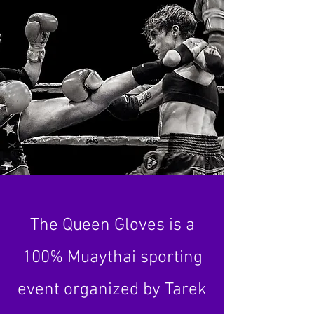
The Queen Gloves is a
100% Muaythai sporting
event organized by Tarek