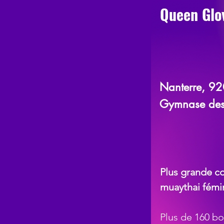
Queen Glo
Nanterre, 9
Gymnase des
Plus grande c
muaythai fémi
Plus de 160 b