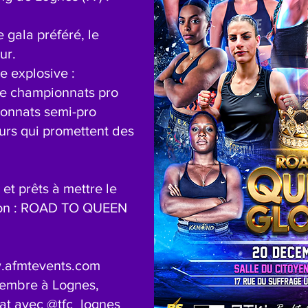
e gala préféré, le
ur.
e explosive :
 de championnats pro
ionnats semi-pro
urs qui promettent des
t prêts à mettre le
tion : ROAD TO QUEEN
www.afmtevents.com
cembre à Lognes,
iat avec @tfc_lognes