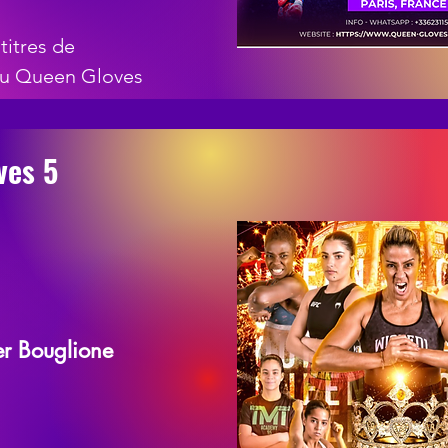
titres de
u Queen Gloves
ves 5
er Bouglione