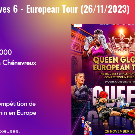
ves 6 - European Tour (26/11/2023)
2000
 Chénevreux
ompétition de
nin en Europe
oxeuses,