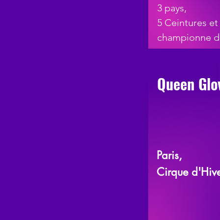
3 pays,
5 Ceintures et 
championne d
Queen Glo
Paris,
Cirque d'Hiv